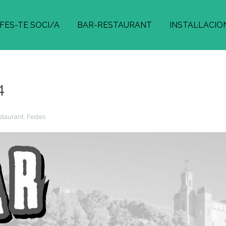
FES-TE SOCI/A
BAR-RESTAURANT
INSTAL·LACIO
4
staurant
,
Festes