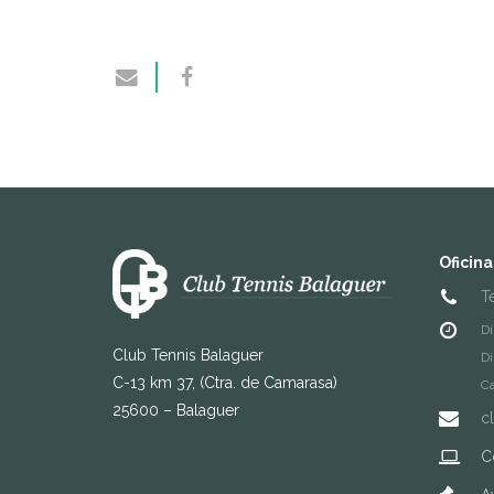
Oficina
T
Di
Club Tennis Balaguer
Di
C-13 km 37, (Ctra. de Camarasa)
Ca
25600 – Balaguer
c
C