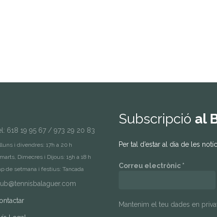
Subscripció
al B
el: 618 19 95 67 / 973 29 20 83
Per tal d’estar al dia de les not
lluns i divendres: 17h a 20 h
marts, Dimecres i Dijous: 15h a 18 h
Correu electrònic
*
p de setmana i festius: Tancada
lub@tennisbalaguer.com
ontactar
Mantenim el teu dades en privat