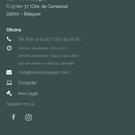
C-13 km 37, (Ctra. de Camarasa)
25600 – Balaguer
Oficina
Tel: 618 19 95 67 / 973 29 20 83
Dilluns i divendres: 17h a 20 h
Dimarts, Dimecres i Dijous: 15h a 18 h
Cap de setmana i festius: Tancada
club@tennisbalaguer.com
Contactar
Avís Legal
Segueix-nos a…