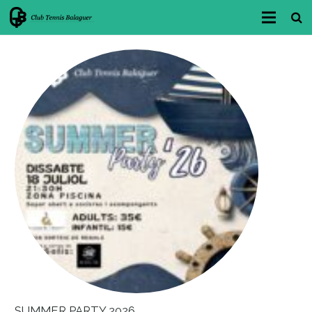
INICI
CLUB
FES-TE SOCI/A
BAR-RESTAURANT
INSTAL·LACIONS
ÀREA ESPORTIVA
RESERVES
LLUM I ACCESSOS
NOTÍCIES i NOVETATS
SUMMER PARTY 2026