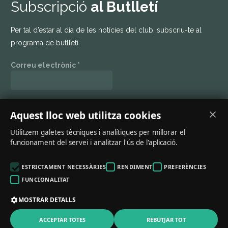
Subscripció
al Butlletí
Per tal d’estar al dia de les notícies del club, subscriu-te al
programa de butlletí.
Correu electrònic
*
Mantenim el teu dades en privat. Llegeix la nostra
política de
Aquest lloc web utilitza cookies
privacitat
.
Utilitzem galetes tècniques i analítiques per millorar el
funcionament del servei i analitzar l'ús de l'aplicació.
ESTRICTAMENT NECESSÀRIES
RENDIMENT
PREFERÈNCIES
FUNCIONALITAT
MOSTRAR DETALLS
Pàgina web realitzada per
CompsaOnline
ACCEPTAR TOTES
REBUTJAR TOT