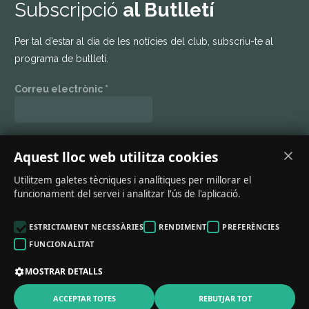
Subscripció
al Butlletí
Per tal d’estar al dia de les notícies del club, subscriu-te al
programa de butlletí.
Correu electrònic
*
Mantenim el teu dades en privat. Llegeix la nostra
política de
Aquest lloc web utilitza cookies
privacitat
.
Utilitzem galetes tècniques i analítiques per millorar el
funcionament del servei i analitzar l'ús de l'aplicació.
ESTRICTAMENT NECESSÀRIES
RENDIMENT
PREFERÈNCIES
FUNCIONALITAT
MOSTRAR DETALLS
Pàgina web realitzada per
CompsaOnline
ACCEPTAR TOTES
REBUTJAR TOT