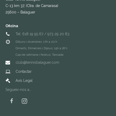
CONTACTAR
C-13 km 37, (Ctra. de Camarasa)
25600 – Balaguer
Oficina
Tel: 618 19 95 67 / 973 29 20 83
Dilluns i divendres: 17h a 20 h
Dimarts, Dimecres i Dijous: 15h a 18 h
Cap de setmana i festius: Tancada
club@tennisbalaguer.com
Contactar
Avís Legal
Segueix-nos a…