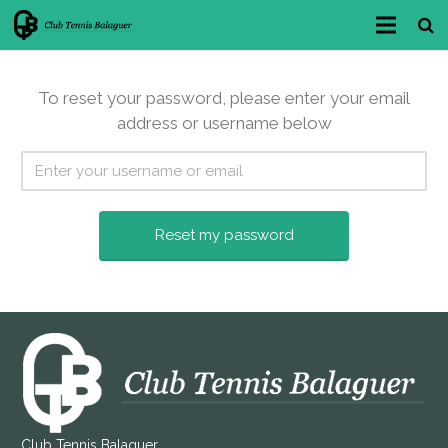
INICI
To reset your password, please enter your email
CLUB
address or username below
FES-TE SOCI/A
BAR-RESTAURANT
INSTAL·LACIONS
ÀREA ESPORTIVA
RESERVES
LLUM I ACCESSOS
NOTÍCIES i NOVETATS
Club Tennis Balaguer