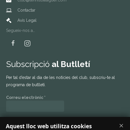
club@tennisbalaguer.com
Contactar
Avís Legal
Segueix-nos a…
Subscripció
al Butlletí
Per tal d’estar al dia de les notícies del club, subscriu-te al
programa de butlletí.
Correu electrònic
*
Mantenim el teu dades en privat. Llegeix la nostra
política de
Aquest lloc web utilitza cookies
privacitat
.