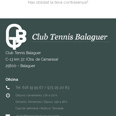
Has oblidat la teva contrasenya?
CONTACTAR
Club Tennis Balaguer
C-13 km 37, (Ctra. de Camarasa)
25600 – Balaguer
Oficina
Tel: 618 19 95 67 / 973 29 20 83
Dilluns i divendres: 17h a 20 h
Dimarts, Dimecres i Dijous: 15h a 18 h
Cap de setmana i festius: Tancada