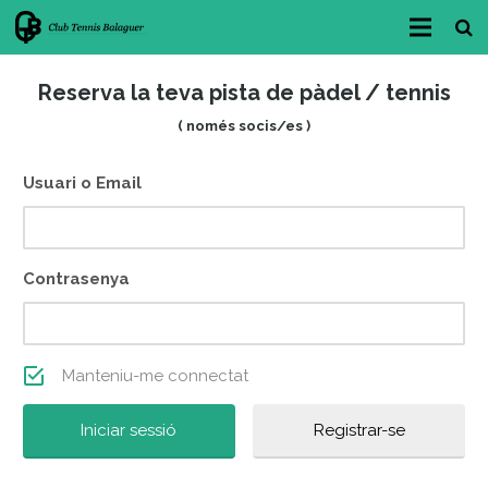
INICI
Reserva la teva pista de pàdel / tennis
CLUB
( només socis/es )
FES-TE SOCI/A
Usuari o Email
BAR-RESTAURANT
INSTAL·LACIONS
Contrasenya
ÀREA ESPORTIVA
RESERVES
Manteniu-me connectat
LLUM I ACCESSOS
Registrar-se
NOTÍCIES i NOVETATS