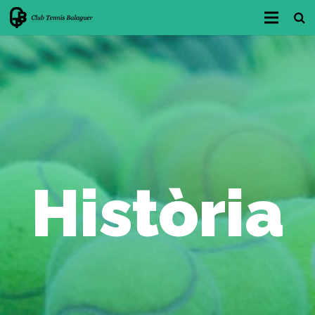
INICIO
CLUB
HAZTE SOCIO/A
INSTALACIONES
ÁREA DEPORTIVA
Història
RESERVAS
LUZ Y ACCESOS
NOTÍCIAS y NOVEDADES
CONTACTAR