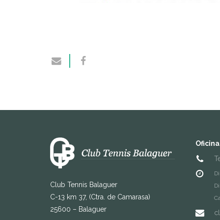
Oficina
T
Di
Club Tennis Balaguer
Di
C-13 km 37, (Ctra. de Camarasa)
Ca
25600 – Balaguer
c