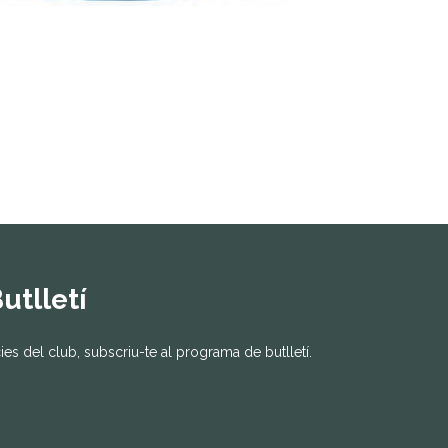
utlletí
ícies del club, subscriu-te al programa de butlletí.