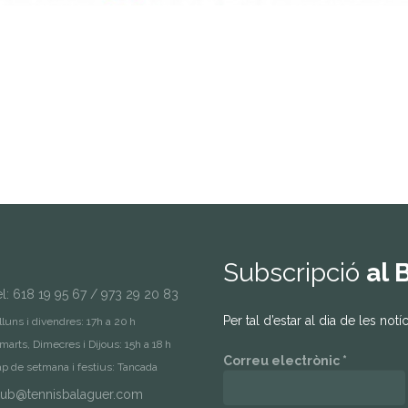
Subscripció
al B
el: 618 19 95 67 / 973 29 20 83
Per tal d’estar al dia de les not
lluns i divendres: 17h a 20 h
marts, Dimecres i Dijous: 15h a 18 h
Correu electrònic
*
p de setmana i festius: Tancada
lub@tennisbalaguer.com