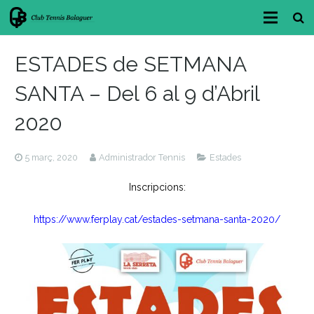
INICI
ESTADES de SETMANA
CLUB
SANTA – Del 6 al 9 d’Abril
FES-TE SOCI/A
2020
BAR-RESTAURANT
5 març, 2020
Administrador Tennis
Estades
INSTAL·LACIONS
Inscripcions:
ÀREA ESPORTIVA
https://www.ferplay.cat/estades-setmana-santa-2020/
RESERVES
LLUM I ACCESSOS
NOTÍCIES i NOVETATS