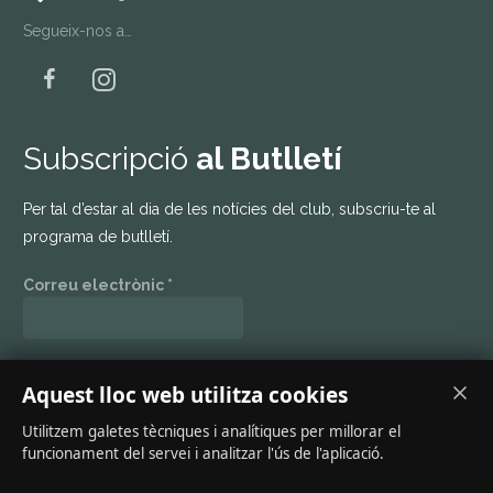
Segueix-nos a…
Subscripció
al Butlletí
Per tal d’estar al dia de les notícies del club, subscriu-te al
programa de butlletí.
Correu electrònic
*
Mantenim el teu dades en privat. Llegeix la nostra
política de
Aquest lloc web utilitza cookies
privacitat
.
Utilitzem galetes tècniques i analítiques per millorar el
funcionament del servei i analitzar l'ús de l'aplicació.