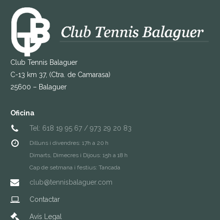
Club Tennis Balaguer
C-13 km 37, (Ctra. de Camarasa)
25600 – Balaguer
Oficina
Tel: 618 19 95 67 / 973 29 20 83
Dilluns i divendres: 17h a 20 h
Dimarts, Dimecres i Dijous: 15h a 18 h
Cap de setmana i festius: Tancada
club@tennisbalaguer.com
Contactar
Avís Legal