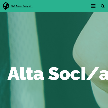
INICI
CLUB
FES-TE SOCI/A
BAR-RESTAURANT
INSTAL·LACIONS
Alta Soci/
ÀREA ESPORTIVA
RESERVES
LLUM I ACCESSOS
NOTÍCIES i NOVETATS