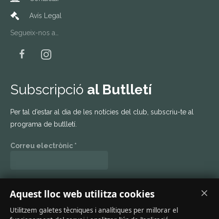
Avís Legal
Segueix-nos a…
Subscripció
al Butlletí
Per tal d’estar al dia de les notícies del club, subscriu-te al
programa de butlletí.
Correu electrònic
*
Mantenim el teu dades en privat. Llegeix la nostra
política de
Aquest lloc web utilitza cookies
privacitat
.
Utilitzem galetes tècniques i analítiques per millorar el